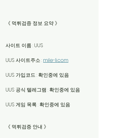
《 먹튀검증 정보 요약 》
사이트 이름 : UUS
UUS 사이트주소 : 
mile-li.com
UUS 가입코드 : 확인중에 있음
UUS ​​​​​​​​​​​​​​​​​​​​​​​​​​​​​공식 텔레그램 : 확인중에 있음
UUS ​​​​​​​​​​​​​​​​​​​​​​​​​​​​​게임 목록 : 확인중에 있음
《 먹튀검증 안내 》