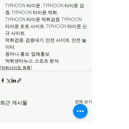
TYPHOON 타이푼 , TYPHOON 타이푼 검
증, TYPHOON 타이푼 먹튀, 
TYPHOON 타이푼 먹튀검증, TYPHOON 
타이푼 토토 사이트, TYPHOON 타이푼 신
규 사이트,
먹튀검증, 검증대기, 안전 사이트, 안전 놀
이터, 
꽁머니 홍보, 업체홍보, 
먹튀센터뉴스, 스포츠 분석,
[먹튀사이트 목록]
전체 보기
최근 게시물