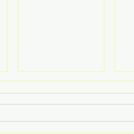
GO래 고래 먹튀확정 《먹튀사
맘보