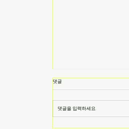
댓글
댓글을 입력하세요.
CEO 먹튀확정 《먹튀사이트