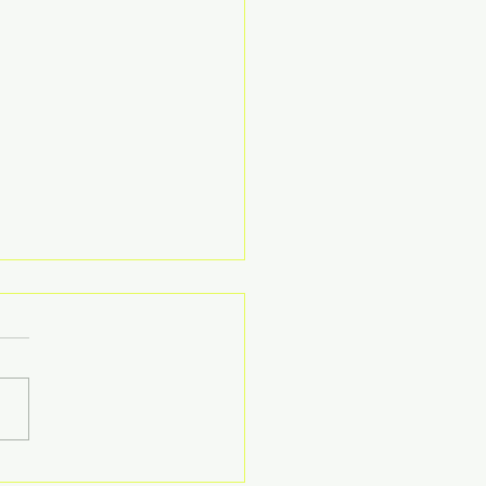
카지노 먹튀확정 《먹튀