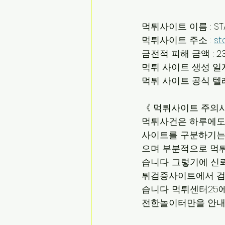
먹튀사이트 이름 : S
먹튀사이트 주소 : 
st
금전적 피해 금액 : 23
먹튀 사이트 생성 일자
먹튀 사이트 공식 텔
《 먹튀사이트 주의
먹튀사건은 하루에도 
사이트를 구분하기는
으며 부분적으로 먹
습니다. 그렇기에 신
튀검증사이트에서 검
습니다. 먹튀센터25
전한놀이터만을 안내