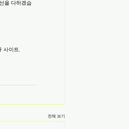
최선을 다하겠습
규 사이트,
전체 보기