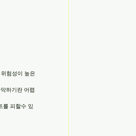
 위험성이 높은 
파악하기란 어렵
를 피할수 있