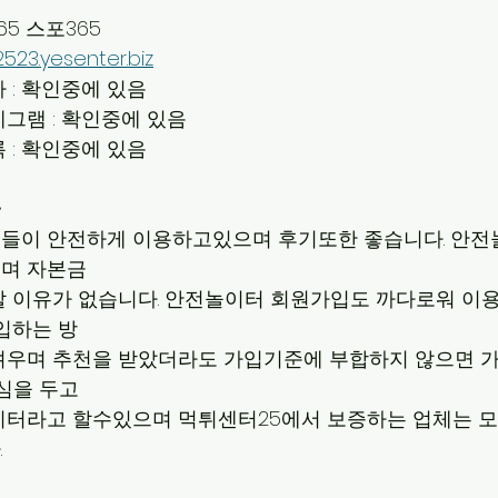
65 스포365
2523.yesenter.biz
 : 확인중에 있음
그램 : 확인중에 있음
 : 확인중에 있음
》
들이 안전하게 이용하고있으며 후기또한 좋습니다. 안전
며 자본금 
할 이유가 없습니다. 안전놀이터 회원가입도 까다로워 이
입하는 방
려우며 추천을 받았더라도 가입기준에 부합하지 않으면 
심을 두고 
이터라고 할수있으며 먹튀센터25에서 보증하는 업체는 모
.