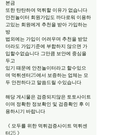
본금 
또한 탄탄하여 먹튀할 이유가 없습니다. 
안전놀이터 회원가입도 까다로워 이용하
고있는 회원에게 추천을 받아 가입하는 
방
법외에는 가입이 어려우며 추천을 받았
더라도 가입기준에 부합하지 않으면 가
입할수없습니다. 그만큼 보안에 중심을 
두고 
있기 때문에 안전놀이터라고 할수있으
며 먹튀센터25에서 보증하는 업체는 모
두 안전하다고 말씀드릴 수있습니다.
해당 게시물은 검증되지않은 토토사이트
이며 정확한 정보확인 및 검증확인 후 이
용하시기 바랍니다.
《 모두를 위한 먹튀검증사이트 먹튀센
터25 》