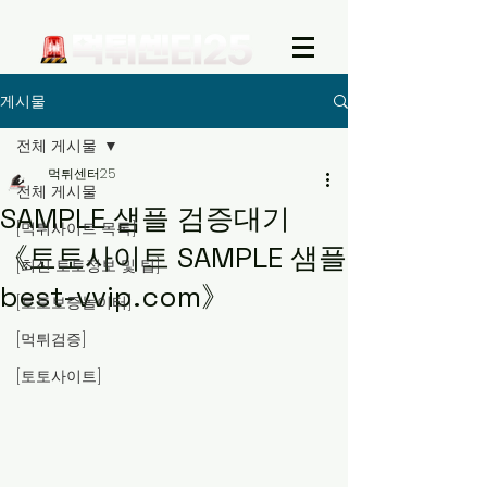
게시물
전체 게시물
먹튀센터25
전체 게시물
SAMPLE 샘플 검증대기
[먹튀사이트 목록]
《토토사이트 SAMPLE 샘플
[최신 토토정보 및 팁]
best-vvip.com》
[토토보증놀이터]
[먹튀검증]
[토토사이트]