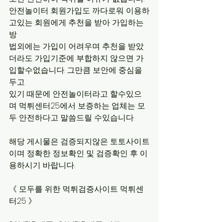
안전놀이터 회원가입도 까다로워 이용하
고있는 회원에게 추천을 받아 가입하는 
방
법외에는 가입이 어려우며 추천을 받았
더라도 가입기준에 부합하지 않으면 가
입할수없습니다. 그만큼 보안에 중심을 
두고 
있기 때문에 안전놀이터라고 할수있으
며 먹튀센터25에서 보증하는 업체는 모
두 안전하다고 말씀드릴 수있습니다.
해당 게시물은 검증되지않은 토토사이트
이며 정확한 정보확인 및 검증확인 후 이
용하시기 바랍니다.
《 모두를 위한 먹튀검증사이트 먹튀센
터25 》