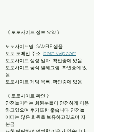
《 토토사이트 정보 요약 》
토토사이트명 : SAMPLE 샘플
토토 도메인 주소 : 
best-vvip.com
토토사이트 생성 일자 : 확인중에 있음
토토사이트 공식 텔레그램 : 확인중에 있
음
토토사이트 게임 목록 : 확인중에 있음
《 토토사이트 확인 》
안전놀이터는 회원분들이 안전하게 이용
하고있으며 후기또한 좋습니다. 안전놀
이터는 많은 회원을 보유하고있으며 자
본금 
또한 탄탄하여 먹튀할 이유가 없습니다. 