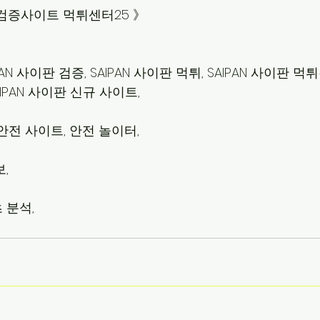
검증사이트 먹튀센터25 》
IPAN 사이판 검증, SAIPAN 사이판 먹튀, SAIPAN 사이판 먹튀
IPAN 사이판 신규 사이트,
안전 사이트, 안전 놀이터, 
, 
 분석,