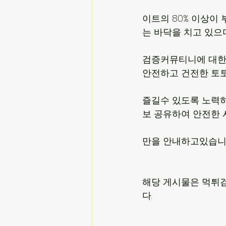
이트의 80% 이상이
는 바닥을 치고 있으
검증커뮤티니에 대한
안전하고 건전한 토
즐길수 있도록 노력하
보 공유하여 안전한
만을 안내하고있습니
해당 게시물은 먹튀검
다.