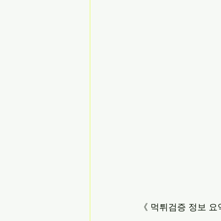
《 먹튀검증 정보 요