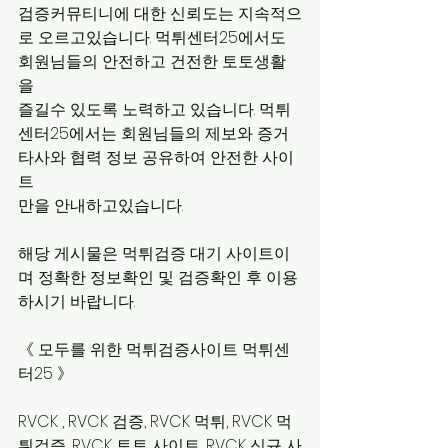
검증커뮤티니에 대한 신뢰도는 지속적으
로 오르고있습니다. 먹튀센터25에서도 
회원님들의 안전하고 건전한 토토생활
을 
즐길수 있도록 노력하고 있습니다. 먹튀
센터25에서는 회원님들의 제보와 증거 
타사와 협력 정보 공유하여 안전한 사이
트
만을 안내하고있습니다.
해당 게시물은 먹튀검증 대기 사이트이
며 정확한 정보확인 및 검증확인 후 이용
하시기 바랍니다.
《 모두를 위한 먹튀검증사이트 먹튀센
터25 》
RVCK , RVCK 검증, RVCK 먹튀, RVCK 먹
튀검증, RVCK 토토 사이트, RVCK 신규 사