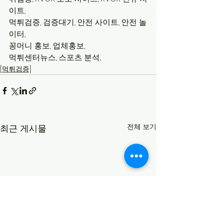
이트,
먹튀검증, 검증대기, 안전 사이트, 안전 놀
이터, 
꽁머니 홍보, 업체홍보, 
먹튀센터뉴스, 스포츠 분석,
[먹튀검증]
전체 보기
최근 게시물