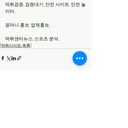
먹튀검증, 검증대기, 안전 사이트, 안전 놀
이터, 
꽁머니 홍보, 업체홍보, 
먹튀센터뉴스, 스포츠 분석,
[먹튀사이트 목록]
전체 보기
최근 게시물