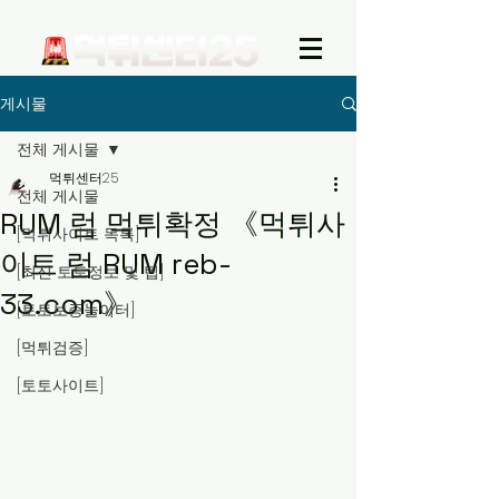
게시물
전체 게시물
먹튀센터25
전체 게시물
RUM 럼 먹튀확정 《먹튀사
[먹튀사이트 목록]
이트 럼 RUM reb-
[최신 토토정보 및 팁]
33.com》
[토토보증놀이터]
[먹튀검증]
[토토사이트]