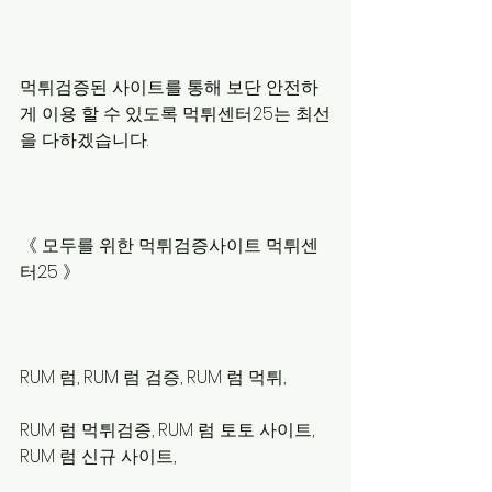
먹튀검증된 사이트를 통해 보단 안전하
게 이용 할 수 있도록 먹튀센터25는 최선
을 다하겠습니다.
《 모두를 위한 먹튀검증사이트 먹튀센
터25 》
RUM 럼, RUM 럼 검증, RUM 럼 먹튀, 
RUM 럼 먹튀검증, RUM 럼 토토 사이트, 
RUM 럼 신규 사이트,