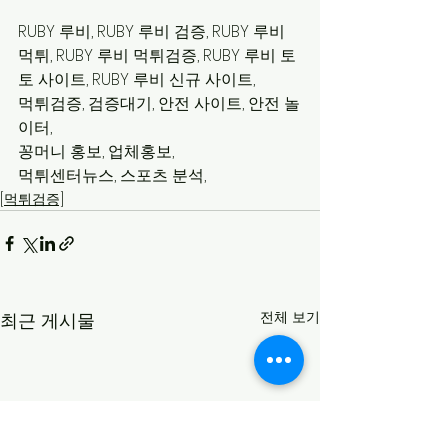
RUBY 루비, RUBY 루비 검증, RUBY 루비 
먹튀, RUBY 루비 먹튀검증, RUBY 루비 토
토 사이트, RUBY 루비 신규 사이트,
먹튀검증, 검증대기, 안전 사이트, 안전 놀
이터, 
꽁머니 홍보, 업체홍보, 
먹튀센터뉴스, 스포츠 분석,
[먹튀검증]
전체 보기
최근 게시물