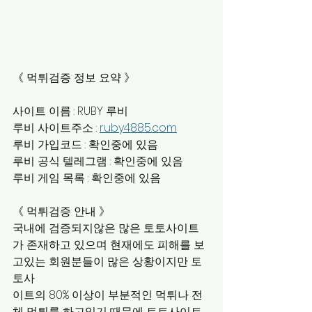
《 먹튀검증 정보 요약 》
사이트 이름 : RUBY 루비
루비 사이트주소 : 
ruby4885.com
루비 가입코드 : 확인중에 있음
루비 ​​​​​​​​​​​​​​​​​​​​​​​​​​​​​공식 텔레그램 : 확인중에 있음
루비 ​​​​​​​​​​​​​​​​​​​​​​​​​​​​​게임 목록 : 확인중에 있음
《 먹튀검증 안내 》
국내에 검증되지않은 많은 토토사이트
가 존재하고 있으며 현재에도 피해를 보
고있는 회원분들이 많은 상황이지만 토
토사
이트의 80% 이상이 부분적인 먹튀나 전
체 먹튀를 하고있기 때문에 토토사이트