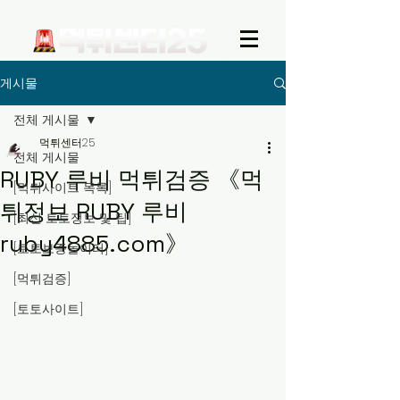
게시물
전체 게시물
먹튀센터25
전체 게시물
RUBY 루비 먹튀검증 《먹
[먹튀사이트 목록]
튀정보 RUBY 루비
[최신 토토정보 및 팁]
ruby4885.com》
[토토보증놀이터]
[먹튀검증]
[토토사이트]