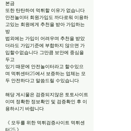
본금 
또한 탄탄하여 먹튀할 이유가 없습니다. 
안전놀이터 회원가입도 까다로워 이용하
고있는 회원에게 추천을 받아 가입하는 
방
법외에는 가입이 어려우며 추천을 받았
더라도 가입기준에 부합하지 않으면 가
입할수없습니다. 그만큼 보안에 중심을 
두고 
있기 때문에 안전놀이터라고 할수있으
며 먹튀센터25에서 보증하는 업체는 모
두 안전하다고 말씀드릴 수있습니다.
해당 게시물은 검증되지않은 토토사이트
이며 정확한 정보확인 및 검증확인 후 이
용하시기 바랍니다.
《 모두를 위한 먹튀검증사이트 먹튀센
터25 》