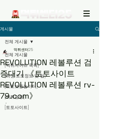
게시물
전체 게시물
먹튀센터25
전체 게시물
REVOLUTION 레볼루션 검
[먹튀사이트 목록]
증대기 《토토사이트
[최신 토토정보 및 팁]
REVOLUTION 레볼루션 rv-
[토토보증놀이터]
79.com》
[먹튀검증]
'
[토토사이트]