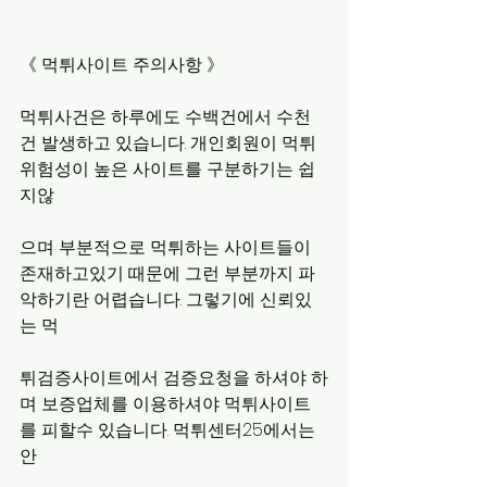
《 먹튀사이트 주의사항 》
먹튀사건은 하루에도 수백건에서 수천
건 발생하고 있습니다. 개인회원이 먹튀 
위험성이 높은 사이트를 구분하기는 쉽
지않
으며 부분적으로 먹튀하는 사이트들이 
존재하고있기 때문에 그런 부분까지 파
악하기란 어렵습니다. 그렇기에 신뢰있
는 먹
튀검증사이트에서 검증요청을 하셔야 하
며 보증업체를 이용하셔야 먹튀사이트
를 피할수 있습니다. 먹튀센터25에서는 
안