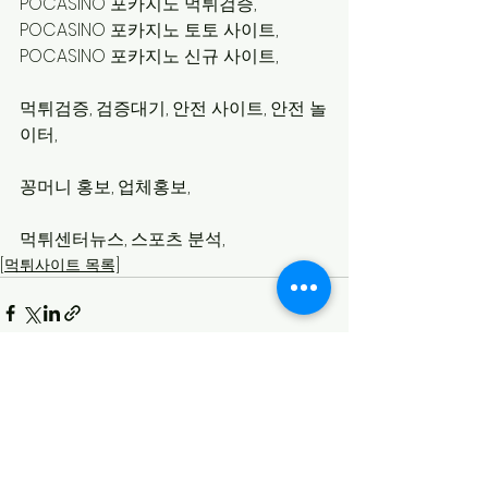
POCASINO 포카지노 먹튀검증, 
POCASINO 포카지노 토토 사이트, 
POCASINO 포카지노 신규 사이트,
먹튀검증, 검증대기, 안전 사이트, 안전 놀
이터, 
꽁머니 홍보, 업체홍보, 
먹튀센터뉴스, 스포츠 분석,
[먹튀사이트 목록]
전체 보기
최근 게시물