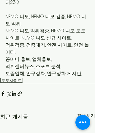
터25 》
NEMO 니모, NEMO 니모 검증, NEMO 니
모 먹튀, 
NEMO 니모 먹튀검증, NEMO 니모 토토 
사이트, NEMO 니모 신규 사이트,
먹튀검증, 검증대기, 안전 사이트, 안전 놀
이터, 
꽁머니 홍보, 업체홍보, 
먹튀센터뉴스, 스포츠 분석,
보증업체, 안구정화, 안구정화 게시판,
[토토사이트]
전체 보기
최근 게시물