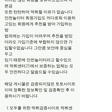
본금 
또한 탄탄하여 먹튀할 이유가 없습니다. 
안전놀이터 회원가입도 까다로워 이용하
고있는 회원에게 추천을 받아 가입하는 
방
법외에는 가입이 어려우며 추천을 받았
더라도 가입기준에 부합하지 않으면 가
입할수없습니다. 그만큼 보안에 중심을 
두고 
있기 때문에 안전놀이터라고 할수있으
며 먹튀센터25에서 보증하는 업체는 모
두 안전하다고 말씀드릴 수있습니다.
해당 게시물은 검증되지않은 토토사이트
이며 정확한 정보확인 및 검증확인 후 이
용하시기 바랍니다.
《 모두를 위한 먹튀검증사이트 먹튀센