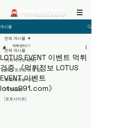
게시물
전체 게시물
먹튀센터25
전체 게시물
LOTUS EVENT 이벤트 먹튀
[먹튀사이트 목록]
검증 《먹튀정보 LOTUS
[최신 토토정보 및 팁]
EVENT 이벤트
[토토보증놀이터]
lotus991.com》
[먹튀검증]
[토토사이트]