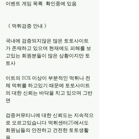
이벤트 ​​​​​​​​​​​​​​​​​​​​​​​​​​​​​게임 목록 : 확인중에 있음
《 먹튀검증 안내 》
국내에 검증되지않은 많은 토토사이트
가 존재하고 있으며 현재에도 피해를 보
고있는 회원분들이 많은 상황이지만 토
토사
이트의 80% 이상이 부분적인 먹튀나 전
체 먹튀를 하고있기 때문에 토토사이트
의 대한 신뢰는 바닥을 치고 있으며 그반
면 
검증커뮤티니에 대한 신뢰도는 지속적으
로 오르고있습니다. 먹튀센터25에서도 
회원님들의 안전하고 건전한 토토생활
을 