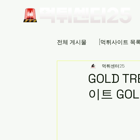
전체 게시물
[먹튀사이트 목록
먹튀센터25
[토토사이트]
GOLD 
이트 GOL