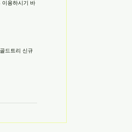
 이용하시기 바
E 골드트리 신규 