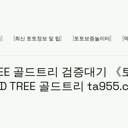
먹튀센터25
토토보증놀이터
먹튀검증
]
[최신 토토정보 및 팁]
[토토보증놀이터]
[
TREE 골드트리 검증대기 
D TREE 골드트리 ta955.