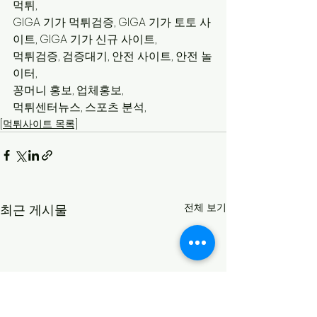
먹튀, 
GIGA 기가 먹튀검증, GIGA 기가 토토 사
이트, GIGA 기가 신규 사이트,
먹튀검증, 검증대기, 안전 사이트, 안전 놀
이터, 
꽁머니 홍보, 업체홍보, 
먹튀센터뉴스, 스포츠 분석,
[먹튀사이트 목록]
전체 보기
최근 게시물