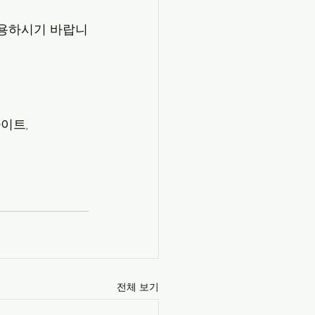
이용하시기 바랍니
사이트,
전체 보기