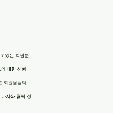
보고있는 회원분
트의 대한 신뢰
도 회원님들의 
 타사와 협력 정