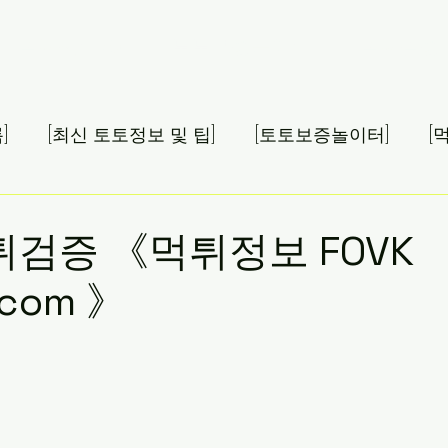
먹튀센터25
토토보증놀이터
먹튀검증
]
[최신 토토정보 및 팁]
[토토보증놀이터]
[
먹튀검증 《먹튀정보 FOVK
.com 》