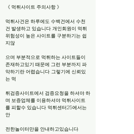
《 먹튀사이트 주의사항 》
먹튀사건은 하루에도 수백건에서 수천
건 발생하고 있습니다. 개인회원이 먹튀 
위험성이 높은 사이트를 구분하기는 쉽
지않
으며 부분적으로 먹튀하는 사이트들이 
존재하고있기 때문에 그런 부분까지 파
악하기란 어렵습니다. 그렇기에 신뢰있
는 먹
튀검증사이트에서 검증요청을 하셔야 하
며 보증업체를 이용하셔야 먹튀사이트
를 피할수 있습니다. 먹튀센터25에서는 
안
전한놀이터만을 안내하고있습니다.