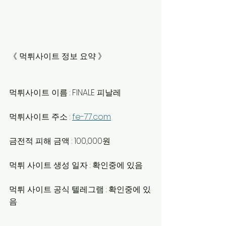
《 먹튀사이트 정보 요약 》
먹튀사이트 이름 : FINALE 피날레
먹튀사이트 주소 : 
fe-77.com
금전적 피해 금액 : 100,000원
먹튀 사이트 생성 일자 : 확인중에 있음
먹튀 사이트 공식 텔레그램 : 확인중에 있
음