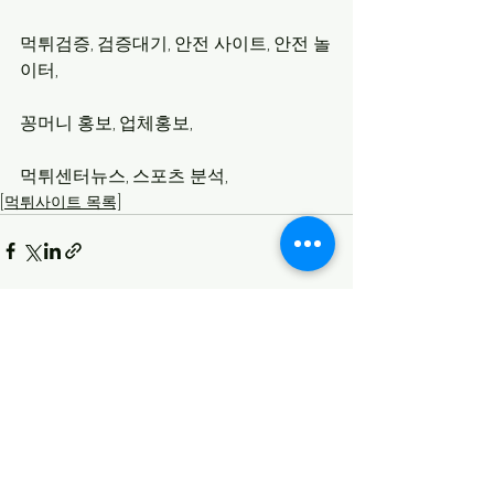
먹튀검증, 검증대기, 안전 사이트, 안전 놀
이터, 
꽁머니 홍보, 업체홍보, 
먹튀센터뉴스, 스포츠 분석,
[먹튀사이트 목록]
전체 보기
최근 게시물