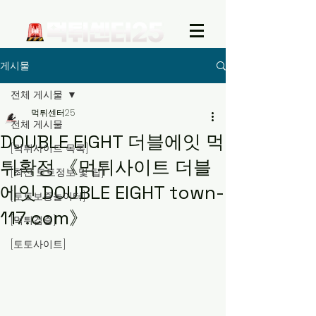
게시물
전체 게시물
먹튀센터25
전체 게시물
DOUBLE EIGHT 더블에잇 먹
[먹튀사이트 목록]
튀확정 《먹튀사이트 더블
[최신 토토정보 및 팁]
에잇 DOUBLE EIGHT town-
[토토보증놀이터]
117.com》
[먹튀검증]
[토토사이트]