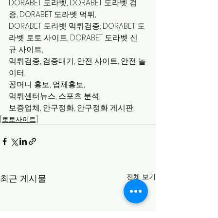
DORABET 도라벳, DORABET 도라벳 검
증, DORABET 도라벳 먹튀, 
DORABET 도라벳 먹튀검증, DORABET 도
라벳 토토 사이트, DORABET 도라벳 신
규 사이트,
먹튀검증, 검증대기, 안전 사이트, 안전 놀
이터, 
꽁머니 홍보, 업체홍보, 
먹튀센터뉴스, 스포츠 분석,
보증업체, 안구정화, 안구정화 게시판,
[토토사이트]
전체 보기
최근 게시물