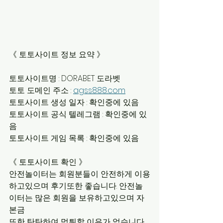
《 토토사이트 정보 요약 》
토토사이트명 : DORABET 도라벳
토토 도메인 주소 : 
agss888.com
토토사이트 생성 일자 : 확인중에 있음
토토사이트 공식 텔레그램 : 확인중에 있
음
토토사이트 게임 목록 : 확인중에 있음
《 토토사이트 확인 》
안전놀이터는 회원분들이 안전하게 이용
하고있으며 후기또한 좋습니다. 안전놀
이터는 많은 회원을 보유하고있으며 자
본금 
또한 탄탄하여 먹튀할 이유가 없습니다. 