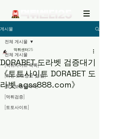
게시물
전체 게시물
먹튀센터25
전체 게시물
DORABET 도라벳 검증대기
[먹튀사이트 목록]
《토토사이트 DORABET 도
[최신 토토정보 및 팁]
라벳 agss888.com》
[토토보증놀이터]
[먹튀검증]
[토토사이트]