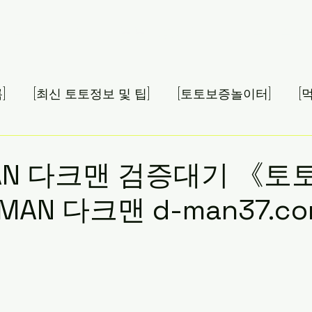
먹튀센터25
토토보증놀이터
먹튀검증
]
[최신 토토정보 및 팁]
[토토보증놀이터]
[
MAN 다크맨 검증대기 《토
 MAN 다크맨 d-man37.c