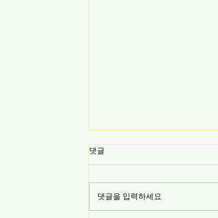
댓글
댓글을 입력하세요.