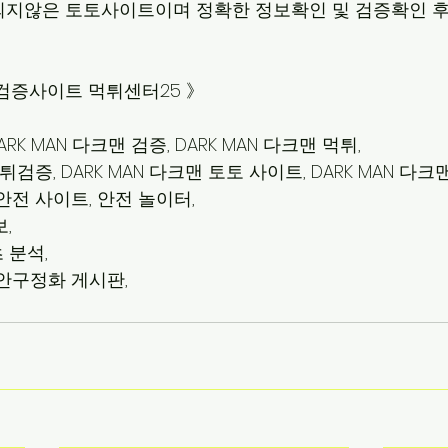
되지않은 토토사이트이며 정확한 정보확인 및 검증확인 후
검증사이트 먹튀센터25 》
DARK MAN 다크맨 검증, DARK MAN 다크맨 먹튀, 
먹튀검증, DARK MAN 다크맨 토토 사이트, DARK MAN 다크
안전 사이트, 안전 놀이터, 
, 
 분석,
 안구정화 게시판,