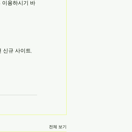
 이용하시기 바
맨 신규 사이트,
전체 보기