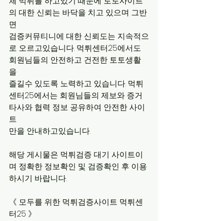
체 먹튀를 하고있기 때문에 토토사이트
의 대한 신뢰는 바닥을 치고 있으며 그반
면 
검증커뮤티니에 대한 신뢰도는 지속적으
로 오르고있습니다. 먹튀센터25에서도 
회원님들의 안전하고 건전한 토토생활
을 
즐길수 있도록 노력하고 있습니다. 먹튀
센터25에서는 회원님들의 제보와 증거 
타사와 협력 정보 공유하여 안전한 사이
트
만을 안내하고있습니다.
해당 게시물은 먹튀검증 대기 사이트이
며 정확한 정보확인 및 검증확인 후 이용
하시기 바랍니다.
《 모두를 위한 먹튀검증사이트 먹튀센
터25 》