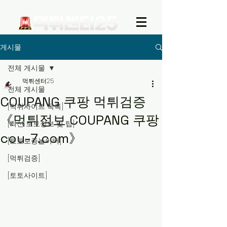
게시물
전체 게시물
먹튀센터25
전체 게시물
COUPANG 쿠팡 먹튀검증
[먹튀사이트 목록]
《먹튀정보 COUPANG 쿠팡
[최신 토토정보 및 팁]
cou-7.com》
[토토보증놀이터]
[먹튀검증]
[토토사이트]