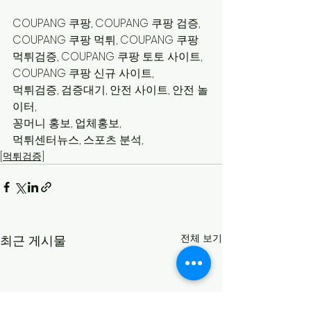
COUPANG 쿠팡, COUPANG 쿠팡 검증, 
COUPANG 쿠팡 먹튀, COUPANG 쿠팡 
먹튀검증, COUPANG 쿠팡 토토 사이트, 
COUPANG 쿠팡 신규 사이트,
먹튀검증, 검증대기, 안전 사이트, 안전 놀
이터, 
꽁머니 홍보, 업체홍보, 
먹튀센터뉴스, 스포츠 분석,
[먹튀검증]
전체 보기
최근 게시물