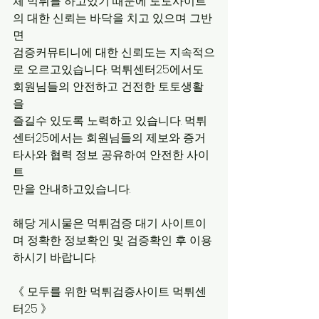
체 먹튀를 하고있기 때문에 토토사이트
의 대한 신뢰는 바닥을 치고 있으며 그반
면 
검증커뮤티니에 대한 신뢰도는 지속적으
로 오르고있습니다. 먹튀센터25에서도 
회원님들의 안전하고 건전한 토토생활
을 
즐길수 있도록 노력하고 있습니다. 먹튀
센터25에서는 회원님들의 제보와 증거 
타사와 협력 정보 공유하여 안전한 사이
트
만을 안내하고있습니다.
해당 게시물은 먹튀검증 대기 사이트이
며 정확한 정보확인 및 검증확인 후 이용
하시기 바랍니다.
《 모두를 위한 먹튀검증사이트 먹튀센
터25 》