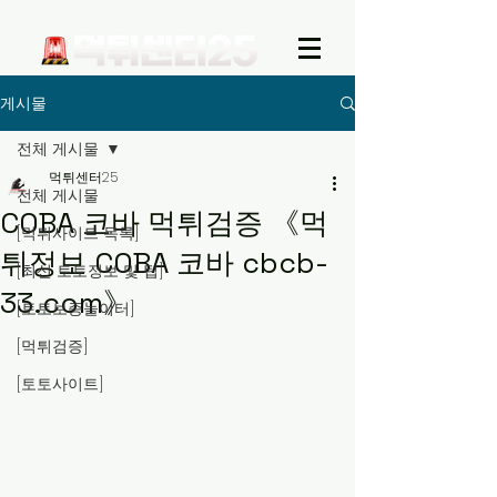
게시물
전체 게시물
먹튀센터25
전체 게시물
COBA 코바 먹튀검증 《먹
[먹튀사이트 목록]
튀정보 COBA 코바 cbcb-
[최신 토토정보 및 팁]
33.com》
[토토보증놀이터]
[먹튀검증]
[토토사이트]