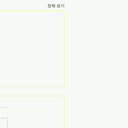
전체 보기