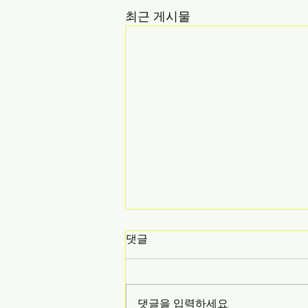
최근 게시물
댓글
댓글을 입력하세요.