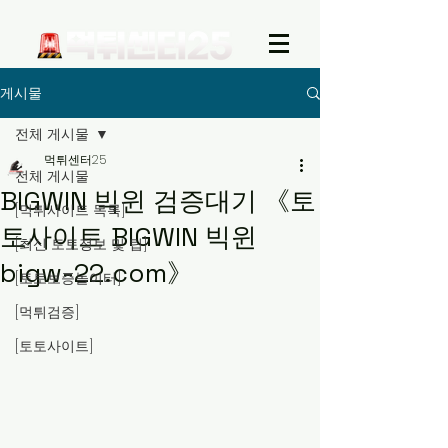
게시물
전체 게시물
먹튀센터25
전체 게시물
BIGWIN 빅윈 검증대기 《토
[먹튀사이트 목록]
토사이트 BIGWIN 빅윈
[최신 토토정보 및 팁]
bigw-22.com》
[토토보증놀이터]
[먹튀검증]
[토토사이트]