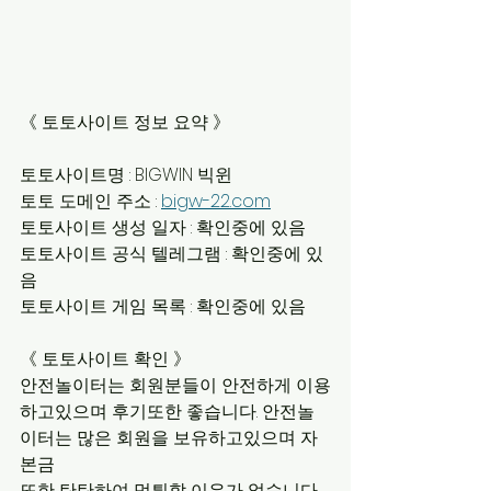
《 토토사이트 정보 요약 》
토토사이트명 : BIGWIN 빅윈
토토 도메인 주소 : 
bigw-22.com
토토사이트 생성 일자 : 확인중에 있음
토토사이트 공식 텔레그램 : 확인중에 있
음
토토사이트 게임 목록 : 확인중에 있음
《 토토사이트 확인 》
안전놀이터는 회원분들이 안전하게 이용
하고있으며 후기또한 좋습니다. 안전놀
이터는 많은 회원을 보유하고있으며 자
본금 
또한 탄탄하여 먹튀할 이유가 없습니다. 