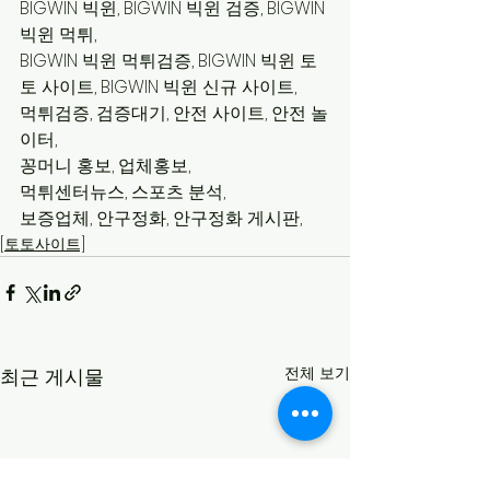
BIGWIN 빅윈, BIGWIN 빅윈 검증, BIGWIN 
빅윈 먹튀, 
BIGWIN 빅윈 먹튀검증, BIGWIN 빅윈 토
토 사이트, BIGWIN 빅윈 신규 사이트,
먹튀검증, 검증대기, 안전 사이트, 안전 놀
이터, 
꽁머니 홍보, 업체홍보, 
먹튀센터뉴스, 스포츠 분석,
보증업체, 안구정화, 안구정화 게시판,
[토토사이트]
전체 보기
최근 게시물