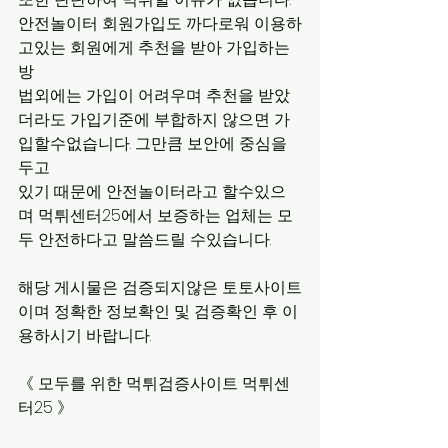
안전놀이터 회원가입도 까다로워 이용하
고있는 회원에게 추천을 받아 가입하는 
방
법외에는 가입이 어려우며 추천을 받았
더라도 가입기준에 부합하지 않으면 가
입할수없습니다. 그만큼 보안에 중심을 
두고 
있기 때문에 안전놀이터라고 할수있으
며 먹튀센터25에서 보증하는 업체는 모
두 안전하다고 말씀드릴 수있습니다.
해당 게시물은 검증되지않은 토토사이트
이며 정확한 정보확인 및 검증확인 후 이
용하시기 바랍니다.
《 모두를 위한 먹튀검증사이트 먹튀센
터25 》