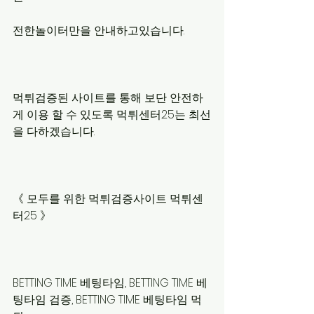
전한놀이터만을 안내하고있습니다.
먹튀검증된 사이트를 통해 보단 안전하
게 이용 할 수 있도록 먹튀센터25는 최선
을 다하겠습니다.
《 모두를 위한 먹튀검증사이트 먹튀센
터25 》
BETTING TIME 베팅타임, BETTING TIME 베
팅타임 검증, BETTING TIME 베팅타임 먹