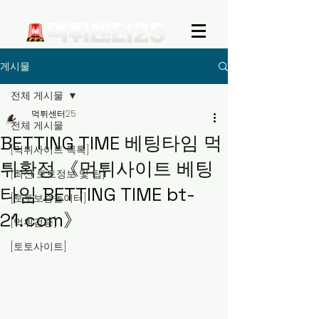
게시물
전체 게시물
먹튀센터25
전체 게시물
BETTING TIME 베팅타임 먹
[먹튀사이트 목록]
튀확정 《먹튀사이트 베팅
[최신 토토정보 및 팁]
타임 BETTING TIME bt-
[토토보증놀이터]
21.com》
[먹튀검증]
[토토사이트]