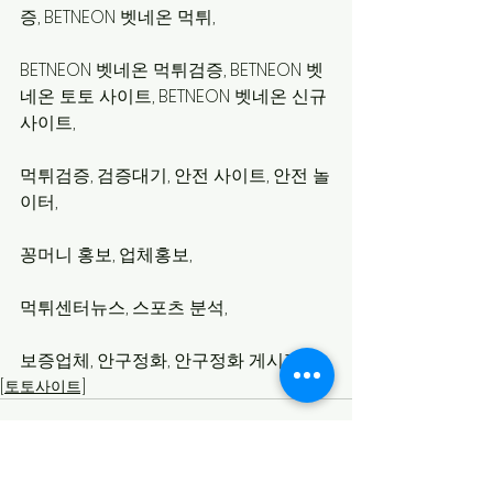
증, BETNEON 벳네온 먹튀, 
BETNEON 벳네온 먹튀검증, BETNEON 벳
네온 토토 사이트, BETNEON 벳네온 신규 
사이트,
먹튀검증, 검증대기, 안전 사이트, 안전 놀
이터, 
꽁머니 홍보, 업체홍보, 
먹튀센터뉴스, 스포츠 분석,
보증업체, 안구정화, 안구정화 게시판,
[토토사이트]