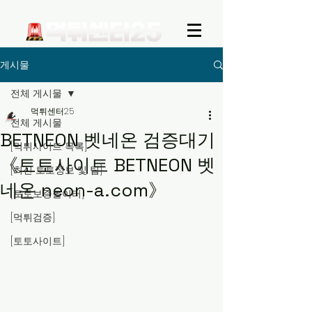
게시물
전체 게시물
먹튀센터25
전체 게시물
BETNEON 벳네온 검증대기
[먹튀사이트 목록]
《토토사이트 BETNEON 벳
[최신 토토정보 및 팁]
네온 neon-a.com》
[토토보증놀이터]
[먹튀검증]
[토토사이트]