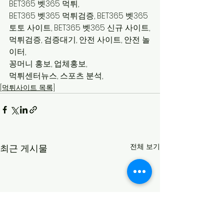
BET365 벳365 먹튀, 
BET365 벳365 먹튀검증, BET365 벳365 
토토 사이트, BET365 벳365 신규 사이트,
먹튀검증, 검증대기, 안전 사이트, 안전 놀
이터, 
꽁머니 홍보, 업체홍보, 
먹튀센터뉴스, 스포츠 분석,
[먹튀사이트 목록]
전체 보기
최근 게시물