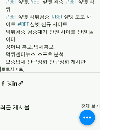
#BET
 샾벳, 
#BET
 샾벳 검증, 
#BET
 샾벳 먹
튀, 
#BET
 샾벳 먹튀검증, 
#BET
 샾벳 토토 사
이트, 
#BET
 샾벳 신규 사이트,
먹튀검증, 검증대기, 안전 사이트, 안전 놀
이터, 
꽁머니 홍보, 업체홍보, 
먹튀센터뉴스, 스포츠 분석,
보증업체, 안구정화, 안구정화 게시판,
[토토사이트]
전체 보기
최근 게시물