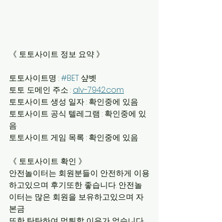
《 토토사이트 정보 요약 》
토토사이트명 : 
#BET
 샾벳
토토 도메인 주소 : 
alv-7942.com
토토사이트 생성 일자 : 확인중에 있음
토토사이트 공식 텔레그램 : 확인중에 있
음
토토사이트 게임 목록 : 확인중에 있음
《 토토사이트 확인 》
안전놀이터는 회원분들이 안전하게 이용
하고있으며 후기또한 좋습니다. 안전놀
이터는 많은 회원을 보유하고있으며 자
본금 
또한 탄탄하여 먹튀할 이유가 없습니다. 