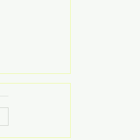
카지노 먹튀확정 《먹튀