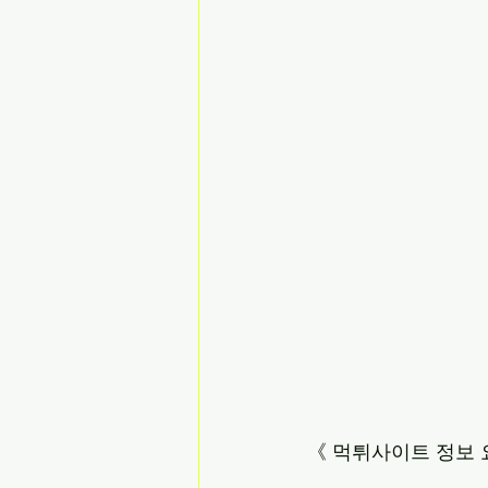
《 먹튀사이트 정보 