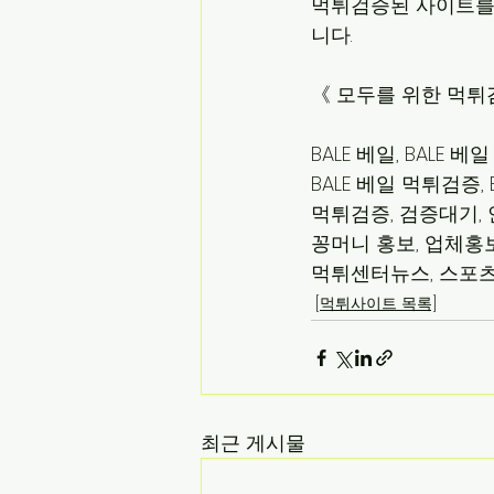
먹튀검증된 사이트를 
니다.
《 모두를 위한 먹튀
BALE 베일, BALE 베일
BALE 베일 먹튀검증, 
먹튀검증, 검증대기, 
꽁머니 홍보, 업체홍보
먹튀센터뉴스, 스포츠
[먹튀사이트 목록]
최근 게시물