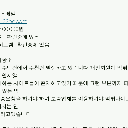
LE 베일
-33ba.com
400,000원
 : 확인중에 있음
레그램 : 확인중에 있음
사항 》
수백건에서 수천건 발생하고 있습니다. 개인회원이 먹튀
 쉽지않
튀하는 사이트들이 존재하고있기 때문에 그런 부분까지 
뢰있는 먹
증요청을 하셔야 하며 보증업체를 이용하셔야 먹튀사이트
에서는 안
하고있습니다.