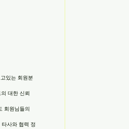
보고있는 회원분
트의 대한 신뢰
도 회원님들의 
 타사와 협력 정