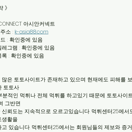
약 》
N CONNECT 아시안커넥트
소 : 
k-asia88.com
 : 확인중에 있음
​​​​​​​​​​​​공식 텔레그램 : 확인중에 있음
록 : 확인중에 있음
 많은 토토사이트가 존재하고 있으며 현재에도 피해를 
만 토토사
 부분적인 먹튀나 전체 먹튀를 하고있기 때문에 토토사이
며 그반면 
 신뢰도는 지속적으로 오르고있습니다. 먹튀센터25에서
토생활을 
고 있습니다. 먹튀센터25에서는 회원님들의 제보와 증거