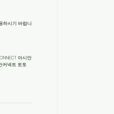
이용하시기 바랍니
CONNECT 아시안
시안커넥트 토토 