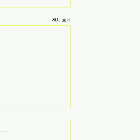
전체 보기