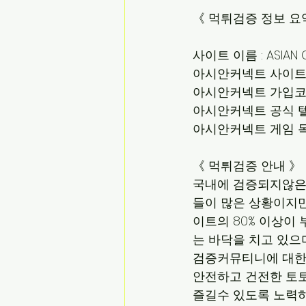
《 먹튀검증 정보 요
사이트 이름 : ASIA
아시안커넥트 사이트주
아시안커넥트 가입코드
아시안커넥트 ​​​​​​​​​​​​​​​​​
아시안커넥트 게임 목
《 먹튀검증 안내 》
국내에 검증되지않은
들이 많은 상황이지
이트의 80% 이상이
는 바닥을 치고 있으
검증커뮤티니에 대한
안전하고 건전한 토
즐길수 있도록 노력하