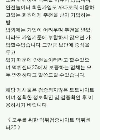
안전놀이터 회원가입도 까다로워 이용하
고있는 회원에게 추천을 받아 가입하는 
방
법외에는 가입이 어려우며 추천을 받았
더라도 가입기준에 부합하지 않으면 가
입할수없습니다. 그만큼 보안에 중심을 
두고 
있기 때문에 안전놀이터라고 할수있으
며 먹튀센터25에서 보증하는 업체는 모
두 안전하다고 말씀드릴 수있습니다.
해당 게시물은 검증되지않은 토토사이트
이며 정확한 정보확인 및 검증확인 후 이
용하시기 바랍니다.
《 모두를 위한 먹튀검증사이트 먹튀센
터25 》