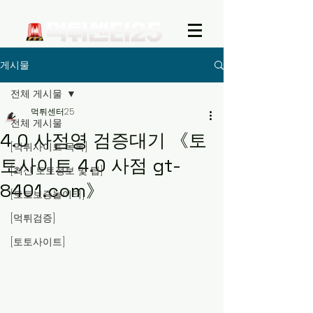
게시물
전체 게시물
먹튀센터25
전체 게시물
4.0 사점영 검증대기 《토
[먹튀사이트 목록]
토사이트 4.0 사점 gt-
[최신 토토정보 및 팁]
8401.com》
[토토보증놀이터]
[먹튀검증]
[토토사이트]