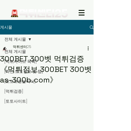
게시물
전체 게시물
먹튀센터25
전체 게시물
300BET 300벳 먹튀검증
[먹튀사이트 목록]
《먹튀정보 300BET 300벳
[최신 토토정보 및 팁]
as-300b.com》
[토토보증놀이터]
[먹튀검증]
[토토사이트]