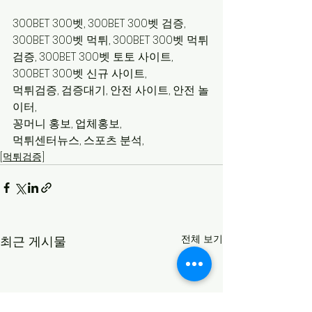
300BET 300벳, 300BET 300벳 검증, 
300BET 300벳 먹튀, 300BET 300벳 먹튀
검증, 300BET 300벳 토토 사이트, 
300BET 300벳 신규 사이트,
먹튀검증, 검증대기, 안전 사이트, 안전 놀
이터, 
꽁머니 홍보, 업체홍보, 
먹튀센터뉴스, 스포츠 분석,
[먹튀검증]
전체 보기
최근 게시물