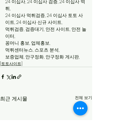
24 이십사, 24 이십사 검증, 24 이십사 먹
튀, 
24 이십사 먹튀검증, 24 이십사 토토 사
이트, 24 이십사 신규 사이트,
먹튀검증, 검증대기, 안전 사이트, 안전 놀
이터, 
꽁머니 홍보, 업체홍보, 
먹튀센터뉴스, 스포츠 분석,
보증업체, 안구정화, 안구정화 게시판,
[토토사이트]
전체 보기
최근 게시물