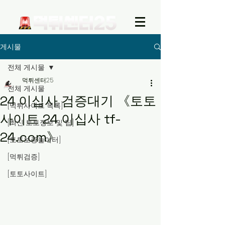
게시물
전체 게시물
먹튀센터25
전체 게시물
24 이십사 검증대기 《토토
[먹튀사이트 목록]
사이트 24 이십사 tf-
[최신 토토정보 및 팁]
24.com》
[토토보증놀이터]
[먹튀검증]
[토토사이트]