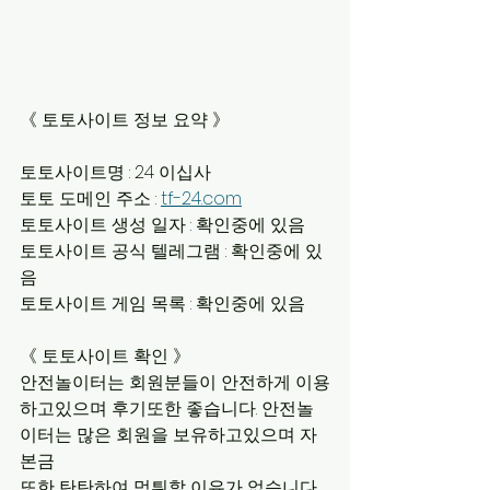
《 토토사이트 정보 요약 》
토토사이트명 : 24 이십사
토토 도메인 주소 : 
tf-24.com
토토사이트 생성 일자 : 확인중에 있음
토토사이트 공식 텔레그램 : 확인중에 있
음
토토사이트 게임 목록 : 확인중에 있음
《 토토사이트 확인 》
안전놀이터는 회원분들이 안전하게 이용
하고있으며 후기또한 좋습니다. 안전놀
이터는 많은 회원을 보유하고있으며 자
본금 
또한 탄탄하여 먹튀할 이유가 없습니다. 