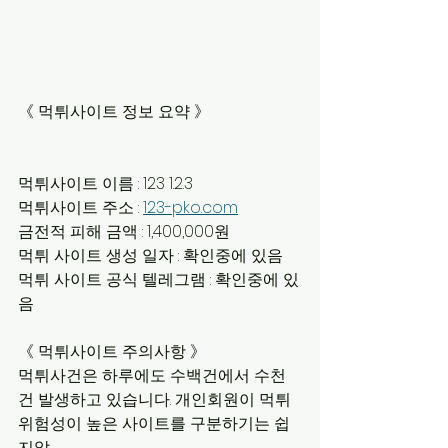
《 먹튀사이트 정보 요약 》
먹튀사이트 이름 : 123 1.2.3
먹튀사이트 주소 : 
123-pko.com
금전적 피해 금액 : 1,400,000원
먹튀 사이트 생성 일자 : 확인중에 있음
먹튀 사이트 공식 텔레그램 : 확인중에 있
음
《 먹튀사이트 주의사항 》
먹튀사건은 하루에도 수백건에서 수천
건 발생하고 있습니다. 개인회원이 먹튀 
위험성이 높은 사이트를 구분하기는 쉽
지않