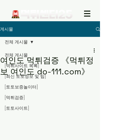
게시물
전체 게시물
전체 게시물
여인도 먹튀검증 《먹튀정
[먹튀사이트 목록]
보 여인도 do-111.com》
[최신 토토정보 및 팁]
[토토보증놀이터]
[먹튀검증]
[토토사이트]