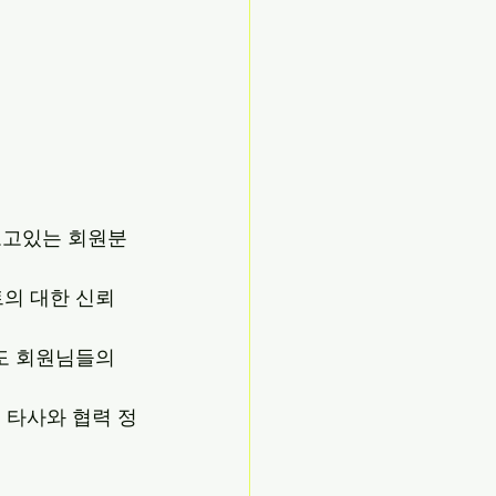
보고있는 회원분
트의 대한 신뢰
도 회원님들의 
 타사와 협력 정