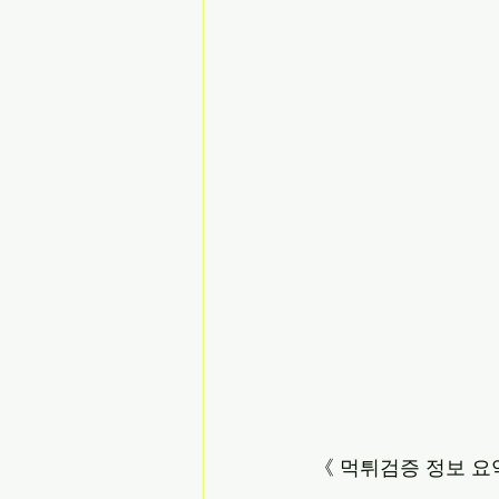
《 먹튀검증 정보 요