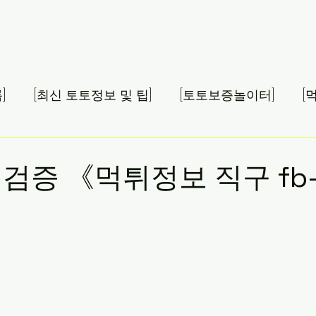
먹튀센터25
토토보증놀이터
먹튀검증
]
[최신 토토정보 및 팁]
[토토보증놀이터]
[
검증 《먹튀정보 직구 fb
》