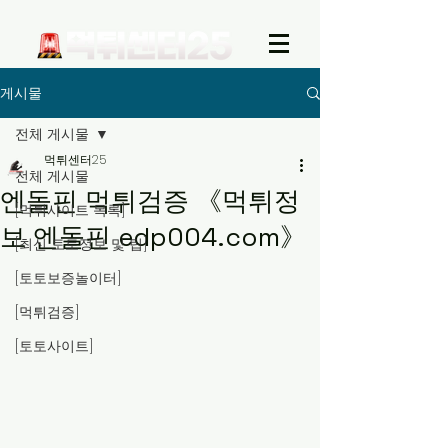
게시물
전체 게시물
먹튀센터25
전체 게시물
엔돌핀 먹튀검증 《먹튀정
[먹튀사이트 목록]
보 엔돌핀 edp004.com》
[최신 토토정보 및 팁]
[토토보증놀이터]
[먹튀검증]
[토토사이트]