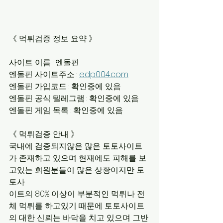
《 먹튀검증 정보 요약 》
사이트 이름 : 엔돌핀
엔돌핀 사이트주소 : 
edp004.com
엔돌핀 가입코드 : 확인중에 있음
엔돌핀 ​​​​​​​​​​​​​​​​​​​​​​​​​​​​​공식 텔레그램 : 확인중에 있음
엔돌핀 ​​​​​​​​​​​​​​​​​​​​​​​​​​​​​게임 목록 : 확인중에 있음
《 먹튀검증 안내 》
국내에 검증되지않은 많은 토토사이트
가 존재하고 있으며 현재에도 피해를 보
고있는 회원분들이 많은 상황이지만 토
토사
이트의 80% 이상이 부분적인 먹튀나 전
체 먹튀를 하고있기 때문에 토토사이트
의 대한 신뢰는 바닥을 치고 있으며 그반