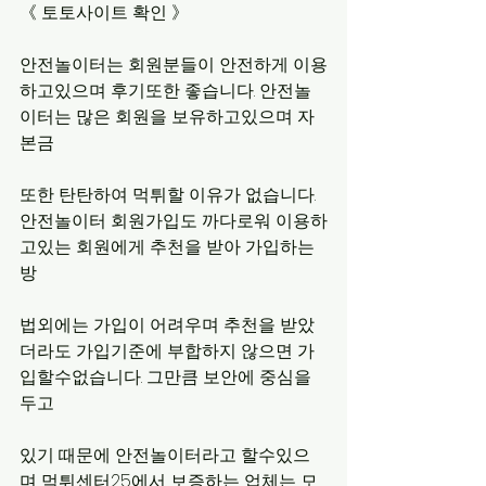
《 토토사이트 확인 》
안전놀이터는 회원분들이 안전하게 이용
하고있으며 후기또한 좋습니다. 안전놀
이터는 많은 회원을 보유하고있으며 자
본금 
또한 탄탄하여 먹튀할 이유가 없습니다. 
안전놀이터 회원가입도 까다로워 이용하
고있는 회원에게 추천을 받아 가입하는 
방
법외에는 가입이 어려우며 추천을 받았
더라도 가입기준에 부합하지 않으면 가
입할수없습니다. 그만큼 보안에 중심을 
두고 
있기 때문에 안전놀이터라고 할수있으
며 먹튀센터25에서 보증하는 업체는 모