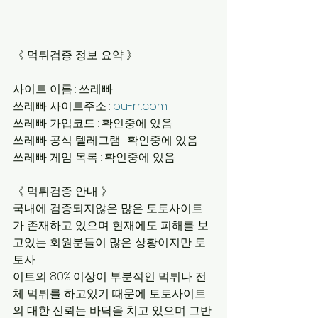
《 먹튀검증 정보 요약 》
사이트 이름 : 쓰레빠
쓰레빠 사이트주소 : 
pu-rr.com
쓰레빠 가입코드 : 확인중에 있음
쓰레빠 ​​​​​​​​​​​​​​​​​​​​​​​​​​​​​공식 텔레그램 : 확인중에 있음
쓰레빠 ​​​​​​​​​​​​​​​​​​​​​​​​​​​​​게임 목록 : 확인중에 있음
《 먹튀검증 안내 》
국내에 검증되지않은 많은 토토사이트
가 존재하고 있으며 현재에도 피해를 보
고있는 회원분들이 많은 상황이지만 토
토사
이트의 80% 이상이 부분적인 먹튀나 전
체 먹튀를 하고있기 때문에 토토사이트
의 대한 신뢰는 바닥을 치고 있으며 그반