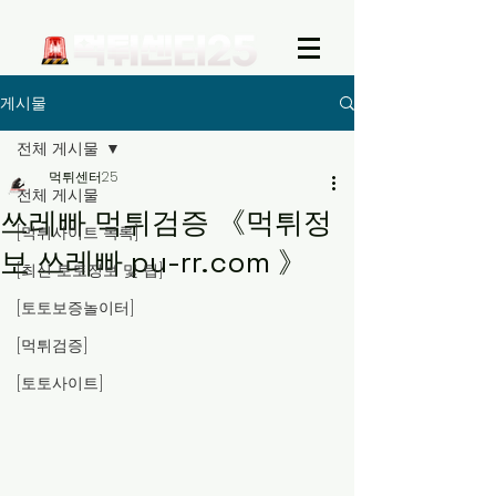
게시물
전체 게시물
먹튀센터25
전체 게시물
쓰레빠 먹튀검증 《먹튀정
[먹튀사이트 목록]
보 쓰레빠 pu-rr.com 》
[최신 토토정보 및 팁]
[토토보증놀이터]
[먹튀검증]
[토토사이트]