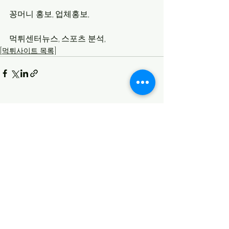
꽁머니 홍보, 업체홍보, 
먹튀센터뉴스, 스포츠 분석,
[먹튀사이트 목록]
전체 보기
최근 게시물