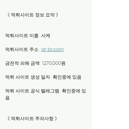
《 먹튀사이트 정보 요약 》
먹튀사이트 이름 : 사케
먹튀사이트 주소 : 
ar-br.com
금전적 피해 금액 : 1,270,000원
먹튀 사이트 생성 일자 : 확인중에 있음
먹튀 사이트 공식 텔레그램 : 확인중에 있
음
《 먹튀사이트 주의사항 》