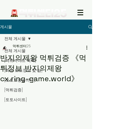
게시물
전체 게시물
먹튀센터25
전체 게시물
반지의제왕 먹튀검증 《먹
[먹튀사이트 목록]
튀정보 반지의제왕
[최신 토토정보 및 팁]
cx.ring-game.world》
[토토보증놀이터]
[먹튀검증]
[토토사이트]