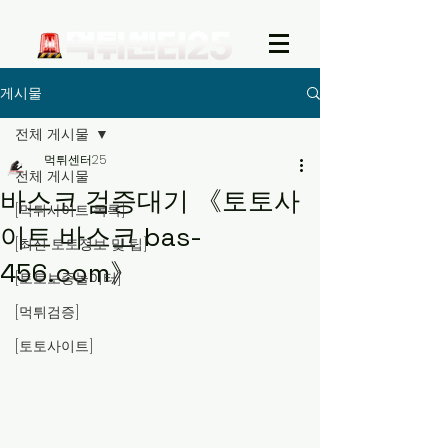
게시물
전체 게시물
먹튀센터25
전체 게시물
바스코 검증대기 《토토사
[먹튀사이트 목록]
이트 바스코 bas-
[최신 토토정보 및 팁]
456.com》
[토토보증놀이터]
[먹튀검증]
[토토사이트]