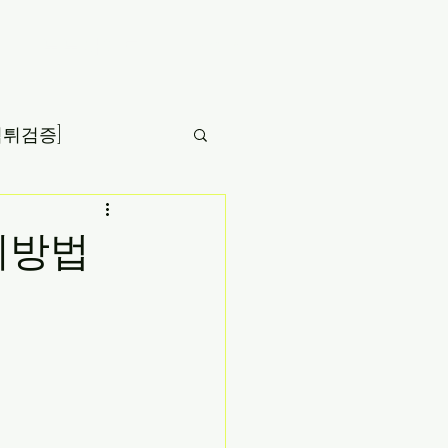
토토사이트
More
먹튀검증]
예방법