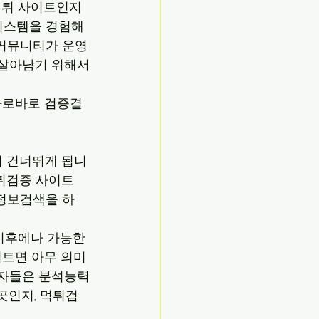
먹튀 사이트인지 
 시스템을 경험해
 커뮤니티가 운영
 살아남기 위해서
 바로바로 검증결
시 건너뛰게 됩니
먹튀검증 사이트
 정보검색을 하
이후에나 가능한 
이트면 아무 의미
용자들은 분석능력
곳인지, 먹튀검