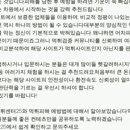
 것입니다.피해를 당한 후 예방을 하려면 기운이 쭉 빠집니
 차원에서 시작하는 것을 강력 추천드립니다.
트에서 보증한 업체들을 이용하며, 비교적 정평이 나있는
 역시 하나의 방법이 될 수 있습니다.대부분의 양심적인
 막는 정신이 기본적으로 박혀있습니다. 왜냐하면 어차
되는 것이기 때문이죠.그러니 먹튀검증 커뮤니티를 신뢰하며 
 비교분석하여 해당 사이트가 먹튀사이트인지 아닌지를 
접하시거나 입문하시는 분들은 대개 많이들 헷갈려하시지
등 여러가지 체험을 하시는 걸 추천드려요.처음부터 큰 돈
다는 해당 사이트의 안전성이나 환전속도, 신뢰성이 얼
판단력을 기르는 걸 우선시 하셔야 합니다.
있기를 바랍니다!
튀센터25와 먹튀피해 예방법에 대해서 알아보았습니다.
원분들께 좋은 컨테츠만을 공유하도록 노력하겠습니다.
25에서 쉽게 확인하고 문의주세요.