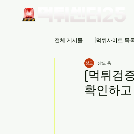
전체 게시물
[먹튀사이트 목록
상도 홍
[토토사이트]
[먹튀검증
확인하고