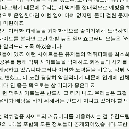
다.그렇기 때문에 우리는 이 먹튀를 절대적으로 예방을 
으로 운영한다면 이럴 일이 아예 없지만, 돈이 걸린 문제
 마련이죠.
시 이러한 피해들을 최대한적으로 줄이기위해 노력하지만
사이트를 본다면 그건 한발 늦은 일이죠.그러니 오늘은 "
을 알려드리도록 하겠습니다.
들이 있죠. 이런 사이트들은 유저들의 먹튀피해를 최소화
 공유를 통해 먹튀 사이트들을 박제하고 회원들의 사기를
제공하고 있습니다.그러나 이러한 노력들을 비웃듯 먹튀
로 변했고, 이 또한 굉장히 악질적이기 때문에 업계에 전
다. 안 좋은 쪽으로는 참 머리가 좋은데요.
이런 먹튀사이트들은 반드시 그 티가 나고, 우리들은 그걸
 우리가 배팅을 하기 위해서는 반드시 지니고 있어야 할 덕
선 먹튀검증 사이트의 커뮤니티를 이용하시는 걸 추천드립
의 URL을 포함해 모든 정보들이 공개되어있습니다. 또한