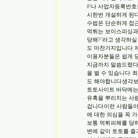
IP나 사업자등록번호
시한번 개설하게 된다
수법은 단순하게 접
먹튀는 보이스피싱과 
당해?"라고 생각하실
도 마찬가지입니다. 
이용자분들은 쉽게 
지금까지 말씀드렸다시
을 벌 수 있습니다.
도 해야합니다.생각보
토토사이트 바닥에는 
유혹을 뿌리치는 사람
겁니다.이런 사람들이
에 대한 의심을 꼭 
보통 먹튀피해를 당하
변에 같이 토토를 즐