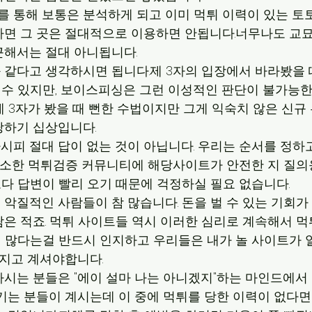
를 통해 보통은 분석하게 되고 이미 먹튀 이력이 있는 
면 그 곳은 절대적으로 이용하면 안됩니다.너무나도 교묘
근해서는 절대 아니됩니다.
같다고 생각하시면 됩니다.제 3자의 입장에서 바라봤을 때
 수 있지만, 보이스피싱은 그런 이성적인 판단이 불가능한
제 3자가 봤을 때 뻔한 수법이지만 그게 익숙치 않은 신규 
당하기 십상입니다.
피 절대 답이 없는 것이 아닙니다. 우리는 순서를 정하
 최소한 먹튀검증 커뮤니티에 해당사이트가 안전한 지 질
다 답변이 빨리 오기 때문에 걱정하실 필요 없습니다.
악질적인 사람들이 참 많습니다. 돈을 벌 수 있는 기회가 
은 적죠. 먹튀 사이트들 역시 이러한 심리로 계속해서 먹
 많다는걸 반드시 인지하고 우리들은 내가 놀 사이트가
가지고 계셔야합니다.
시는 분들은 "에이 설마 나는 아니겠지"하는 마인드에서 
기는 분들이 계시는데 이 중에 먹튀를 당한 이력이 없다면