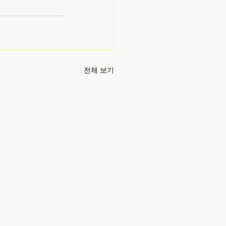
전체 보기