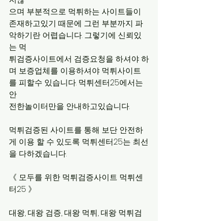
으며 부분적으로 먹튀하는 사이트들이 
존재하고있기 때문에 그런 부분까지 파
악하기란 어렵습니다. 그렇기에 신뢰있
는 먹
튀검증사이트에서 검증요청을 하셔야 하
며 보증업체를 이용하셔야 먹튀사이트
를 피할수 있습니다. 먹튀센터25에서는 
안
전한놀이터만을 안내하고있습니다.
먹튀검증된 사이트를 통해 보단 안전하
게 이용 할 수 있도록 먹튀센터25는 최선
을 다하겠습니다.
《 모두를 위한 먹튀검증사이트 먹튀센
터25 》
대왕, 대왕 검증, 대왕 먹튀, 대왕 먹튀검