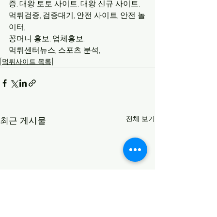
증, 대왕 토토 사이트, 대왕 신규 사이트,
먹튀검증, 검증대기, 안전 사이트, 안전 놀
이터, 
꽁머니 홍보, 업체홍보, 
먹튀센터뉴스, 스포츠 분석,
[먹튀사이트 목록]
전체 보기
최근 게시물