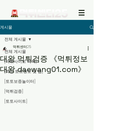
게시물
전체 게시물
먹튀센터25
전체 게시물
대왕 먹튀검증 《먹튀정보
[먹튀사이트 목록]
대왕 daewang01.com》
[최신 토토정보 및 팁]
[토토보증놀이터]
[먹튀검증]
[토토사이트]