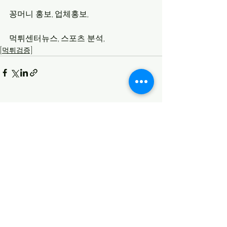
꽁머니 홍보, 업체홍보, 
먹튀센터뉴스, 스포츠 분석,
[먹튀검증]
전체 보기
최근 게시물