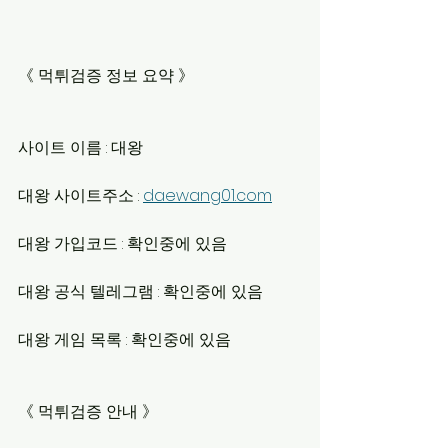
《 먹튀검증 정보 요약 》
사이트 이름 : 대왕
대왕 사이트주소 : 
daewang01.com
대왕 가입코드 : 확인중에 있음
대왕 ​​​​​​​​​​​​​​​​​​​​​​​​​​​​​공식 텔레그램 : 확인중에 있음
대왕 ​​​​​​​​​​​​​​​​​​​​​​​​​​​​​게임 목록 : 확인중에 있음
《 먹튀검증 안내 》