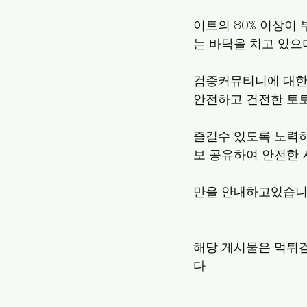
이트의 80% 이상이
는 바닥을 치고 있으
검증커뮤티니에 대한
안전하고 건전한 토
즐길수 있도록 노력하
보 공유하여 안전한
만을 안내하고있습니
해당 게시물은 먹튀검
다.