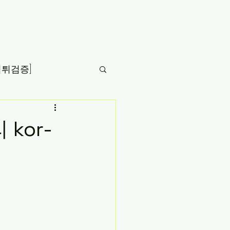
토토사이트
More
먹튀검증]
kor-