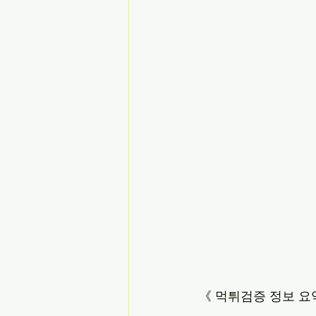
《 먹튀검증 정보 요