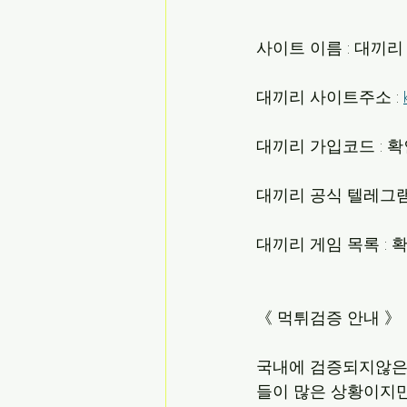
사이트 이름 : 대끼리
대끼리 사이트주소 : 
대끼리 가입코드 : 
대끼리 ​​​​​​​​​​​​​​​​​​​​​​​
대끼리 ​​​​​​​​​​​​​​​​​​​​​​​​​​
《 먹튀검증 안내 》
국내에 검증되지않은
들이 많은 상황이지