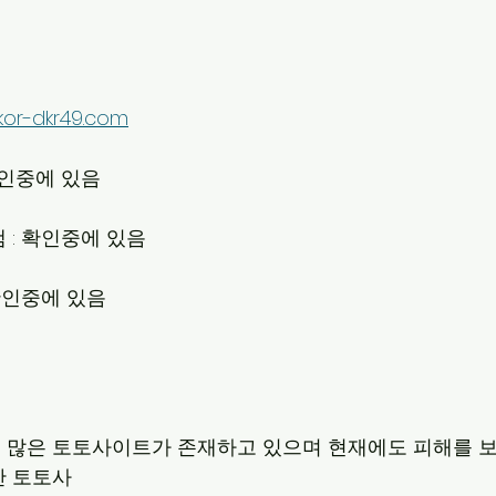
kor-dkr49.com
확인중에 있음
​​​​​​공식 텔레그램 : 확인중에 있음
​​​게임 목록 : 확인중에 있음
 많은 토토사이트가 존재하고 있으며 현재에도 피해를 
만 토토사