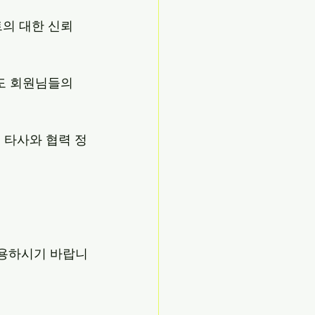
트의 대한 신뢰
도 회원님들의 
 타사와 협력 정
이용하시기 바랍니