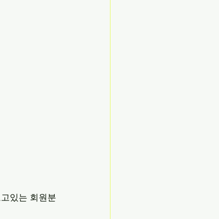
보고있는 회원분