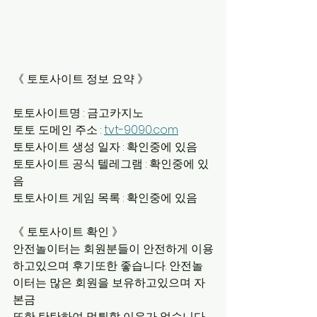
《 토토사이트 정보 요약 》
토토사이트명 : 금고카지노
토토 도메인 주소 : 
tvt-9090.com
토토사이트 생성 일자 : 확인중에 있음
토토사이트 공식 텔레그램 : 확인중에 있
음
토토사이트 게임 목록 : 확인중에 있음
《 토토사이트 확인 》
안전놀이터는 회원분들이 안전하게 이용
하고있으며 후기또한 좋습니다. 안전놀
이터는 많은 회원을 보유하고있으며 자
본금 
또한 탄탄하여 먹튀할 이유가 없습니다. 